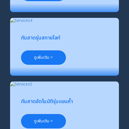
กันสาดรุ่นสกายไลท์
ดูเพิ่มเติม >
กันสาดอัตโนมัติรุ่นแขนค้ำ
ดูเพิ่มเติม >