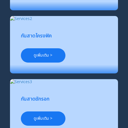
กันสาดโครงฟิค
ดูเพิ่มเติม >
กันสาดชักรอก
ดูเพิ่มเติม >