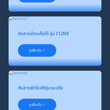
กันสาดม้วนเก็บได้ รุ่น I'LINE
ดูเพิ่มเติม >
กันสาดอัตโนมัติรุ่นแนวดิ่ง
ดูเพิ่มเติม >