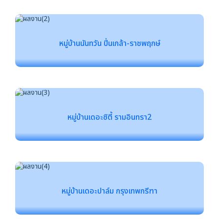
หมู่บ้านนันทวัน ปิ่นเกล้า-ราชพฤกษ์
หมู่บ้านเดอะซิตี้ รามอินทรา2
หมู่บ้านเดอะปาล์ม กรุงเทพกรีฑา