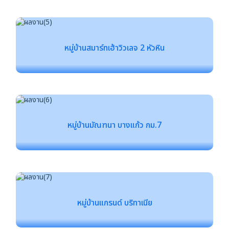
หมู่บ้านสมาร์ทเฮ้าวิวเลจ 2 หัวหิน
หมู่บ้านมัณฑนา บางแก้ว กม.7
หมู่บ้านแกรนด์ บริทาเนีย