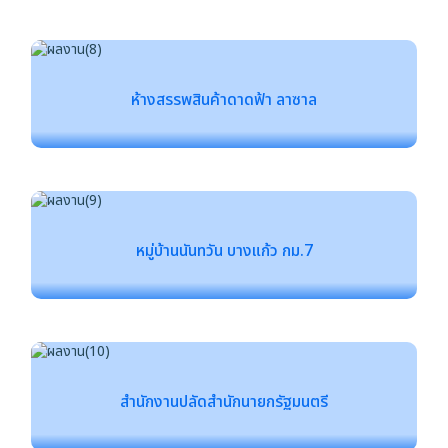
ห้างสรรพสินค้าดาดฟ้า ลาซาล
หมู่บ้านนันทวัน บางแก้ว กม.7
สำนักงานปลัดสำนักนายกรัฐมนตรี