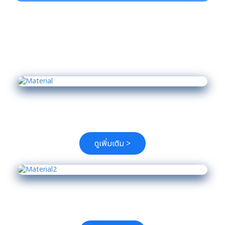
วัสดุผ้าของเรา
ผ้า Sunscreen
ดูเพิ่มเติม >
ผ้า Acrylic